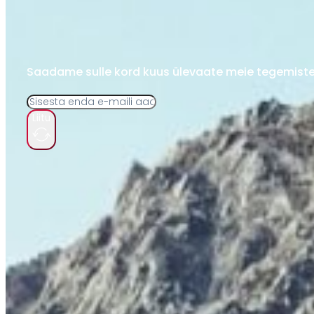
Saadame sulle kord kuus ülevaate meie tegemistes
Liitu