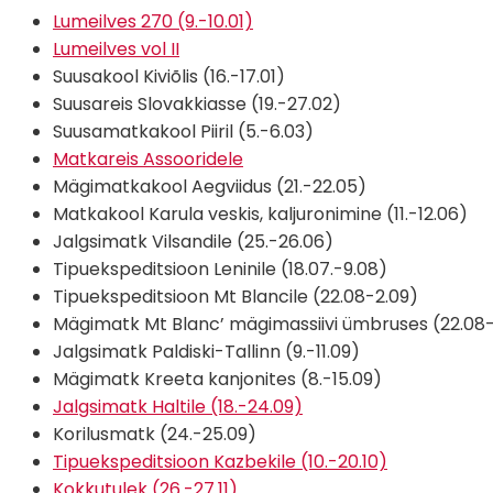
Lumeilves 270 (9.-10.01)
Lumeilves vol II
Suusakool Kiviõlis (16.-17.01)
Suusareis Slovakkiasse (19.-27.02)
Suusamatkakool Piiril (5.-6.03)
Matkareis Assooridele
Mägimatkakool Aegviidus (21.-22.05)
Matkakool Karula veskis, kaljuronimine (11.-12.06)
Jalgsimatk Vilsandile (25.-26.06)
Tipuekspeditsioon Leninile (18.07.-9.08)
Tipuekspeditsioon Mt Blancile (22.08-2.09)
Mägimatk Mt Blanc’ mägimassiivi ümbruses (22.08-
Jalgsimatk Paldiski-Tallinn (9.-11.09)
Mägimatk Kreeta kanjonites (8.-15.09)
Jalgsimatk Haltile (18.-24.09)
Korilusmatk (24.-25.09)
Tipuekspeditsioon Kazbekile (10.-20.10)
Kokkutulek (26.-27.11)