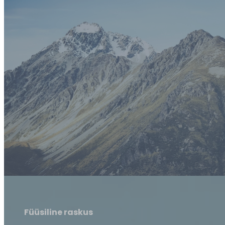
Tehniline raskus
1 – Matk, ei eelda tehnilisi oskusi
2 – Tehniliste elementidega matk (sh via ferrata)
3 – Tiputõus või liustikumatk koos köies liikumisega
4 – Lihtne tehniline ronimine
5 – Tehniline ronimine köitega kaljul/ lumel/ jääl, 
Füüsiline raskus