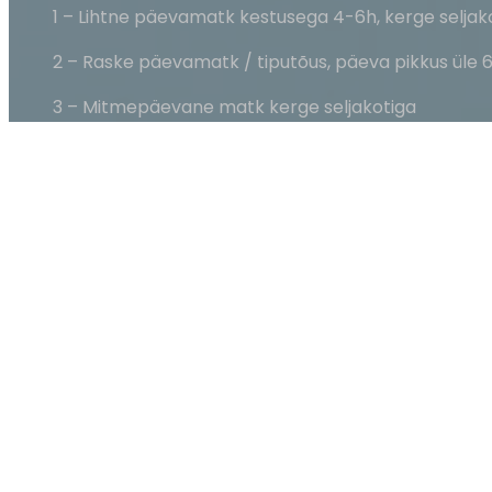
1 – Lihtne päevamatk kestusega 4-6h, kerge seljak
2 – Raske päevamatk / tiputõus, päeva pikkus üle 6
3 – Mitmepäevane matk kerge seljakotiga
4 – Mitmepäevane matk raske seljakotiga
5 – Ekspeditsioon
Piirkonna keerukus
1 – Eestile ja Põhjamaadele sarnane piirkond